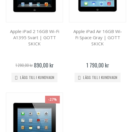
Apple iPad 2 16GB Wi-Fi
Apple iPad Air 16GB Wi-
A1395 Svart | GOTT
Fi Space Gray | GOTT
SKICK
SKICK
Specialpris
890,00 kr
1 790,00 kr
1 290,00 kr
LÄGG TILL I KUNDVAGN
LÄGG TILL I KUNDVAGN
-27%