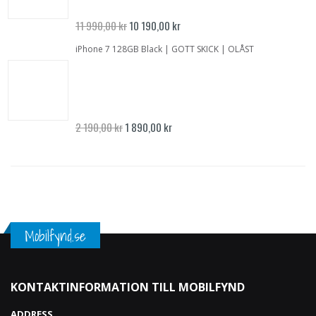
Specialpris
11 990,00 kr
10 190,00 kr
iPhone 7 128GB Black | GOTT SKICK | OLÅST
Specialpris
2 190,00 kr
1 890,00 kr
Mobilfynd.se
KONTAKTINFORMATION TILL MOBILFYND
ADDRESS