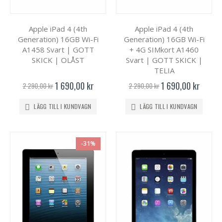
Apple iPad 4 (4th
Apple iPad 4 (4th
Generation) 16GB Wi-Fi
Generation) 16GB Wi-Fi
A1458 Svart | GOTT
+ 4G SIMkort A1460
SKICK | OLÅST
Svart | GOTT SKICK |
TELIA
Specialpris
Specialpris
1 690,00 kr
1 690,00 kr
2 290,00 kr
2 290,00 kr
LÄGG TILL I KUNDVAGN
LÄGG TILL I KUNDVAGN
-31%