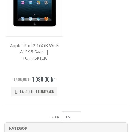
Apple iPad 2 16GB Wi-Fi
A1395 Svart |
TOPPSKICK
Specialpris
1 090,00 kr
1 490,00 kr
LÄGG TILL I KUNDVAGN
Visa
KATEGORI