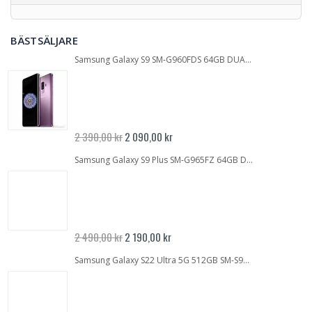
BÄSTSÄLJARE
Samsung Galaxy S9 SM-G960FDS 64GB DUALSIM Lilac Purple | Inbrända pixlar | GOTT SKICK | OLÅST
Specialpris
2 390,00 kr
2 090,00 kr
Samsung Galaxy S9 Plus SM-G965FZ 64GB DUALSIM Midnight Black | GOTT SKICK | Inbrända pixlar | OLÅST
Specialpris
2 490,00 kr
2 190,00 kr
Samsung Galaxy S22 Ultra 5G 512GB SM-S908B Vit | NYSKICK | OLÅST