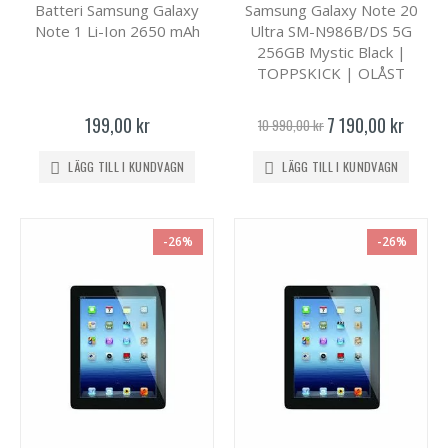
Batteri Samsung Galaxy
Samsung Galaxy Note 20
Note 1 Li-Ion 2650 mAh
Ultra SM-N986B/DS 5G
256GB Mystic Black |
TOPPSKICK | OLÅST
Specialpris
199,00 kr
7 190,00 kr
10 990,00 kr
LÄGG TILL I KUNDVAGN
LÄGG TILL I KUNDVAGN
-26%
-26%