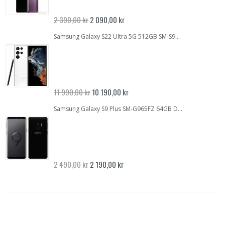
Specialpris
2 390,00 kr
2 090,00 kr
Samsung Galaxy S22 Ultra 5G 512GB SM-S908B Vit | NYSKICK | OLÅST
Specialpris
11 990,00 kr
10 190,00 kr
Samsung Galaxy S9 Plus SM-G965FZ 64GB DUALSIM Midnight Black | GOTT SKICK | Inbrända pixlar | OLÅST
Specialpris
2 490,00 kr
2 190,00 kr