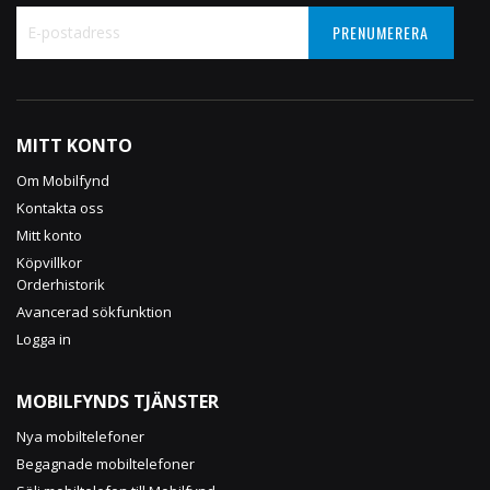
PRENUMERERA
Sign
Up
for
Our
MITT KONTO
Newsletter:
Om Mobilfynd
Kontakta oss
Mitt konto
Köpvillkor
Orderhistorik
Avancerad sökfunktion
Logga in
MOBILFYNDS TJÄNSTER
Nya mobiltelefoner
Begagnade mobiltelefoner