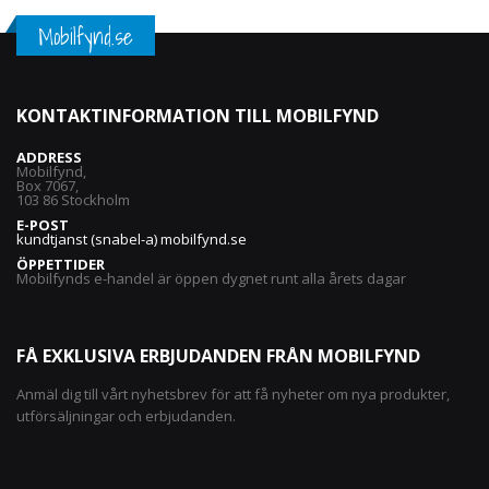
Mobilfynd.se
KONTAKTINFORMATION TILL MOBILFYND
ADDRESS
Mobilfynd,
Box 7067,
103 86 Stockholm
E-POST
kundtjanst (snabel-a) mobilfynd.se
ÖPPETTIDER
Mobilfynds e-handel är öppen dygnet runt alla årets dagar
FÅ EXKLUSIVA ERBJUDANDEN FRÅN MOBILFYND
Anmäl dig till vårt nyhetsbrev för att få nyheter om nya produkter,
utförsäljningar och erbjudanden.