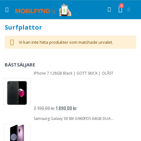
Hoppa
0
till
Cart
Sök
innehållet
Surfplattor
Vi kan inte hitta produkter som matchade urvalet.
BÄSTSÄLJARE
iPhone 7 128GB Black | GOTT SKICK | OLÅST
Specialpris
2 190,00 kr
1 890,00 kr
Samsung Galaxy S9 SM-G960FDS 64GB DUALSIM Lilac Purple | Inbrända pixlar | GOTT SKICK | OLÅST