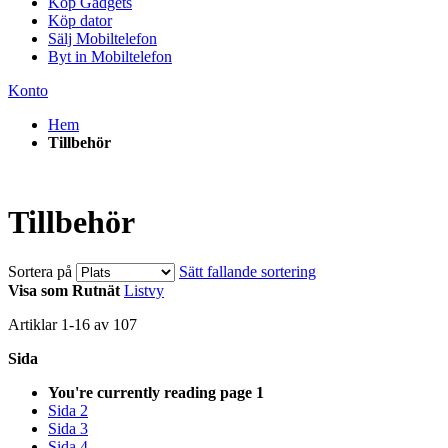
Köp Gadgets
Köp dator
Sälj Mobiltelefon
Byt in Mobiltelefon
Konto
Hem
Tillbehör
Tillbehör
Sortera på
Sätt fallande sortering
Visa som
Rutnät
Listvy
Artiklar
1
-
16
av
107
Sida
You're currently reading page
1
Sida
2
Sida
3
Sida
4