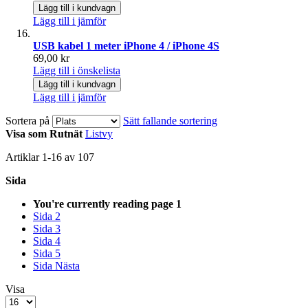
Lägg till i kundvagn
Lägg till i jämför
USB kabel 1 meter iPhone 4 / iPhone 4S
69,00 kr
Lägg till i önskelista
Lägg till i kundvagn
Lägg till i jämför
Sortera på
Sätt fallande sortering
Visa som
Rutnät
Listvy
Artiklar
1
-
16
av
107
Sida
You're currently reading page
1
Sida
2
Sida
3
Sida
4
Sida
5
Sida
Nästa
Visa