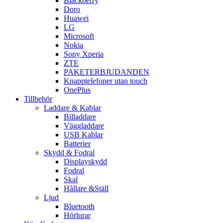
Blackberry
Doro
Huawei
LG
Microsoft
Nokia
Sony Xperia
ZTE
PAKETERBJUDANDEN
Knapptelefoner utan touch
OnePlus
Tillbehör
Laddare & Kablar
Billaddare
Väggladdare
USB Kablar
Batterier
Skydd & Fodral
Displayskydd
Fodral
Skal
Hållare &Ställ
Ljud
Bluetooth
Hörlurar