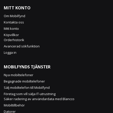
for
Our
MITT KONTO
Newsletter:
Om Mobilfynd
Kontakta oss
Mitt konto
Köpvillkor
Orderhistorik
Avancerad sökfunktion
Logga in
MOBILFYNDS TJÄNSTER
Nya mobiltelefoner
Begagnade mobiltelefoner
Sälj mobiltelefon till Mobilfynd
Företag som vill sälja IT-utrustning
Säker radering av användardata med Blancco
Mobiltillbehör
Datorer