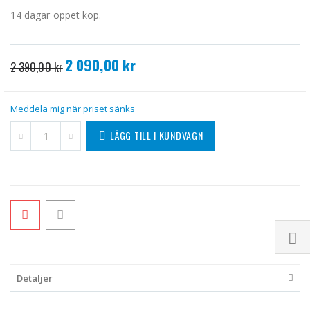
14 dagar öppet köp.
2 090,00 kr
Specialpris
2 390,00 kr
Meddela mig när priset sänks
LÄGG TILL I KUNDVAGN
Detaljer