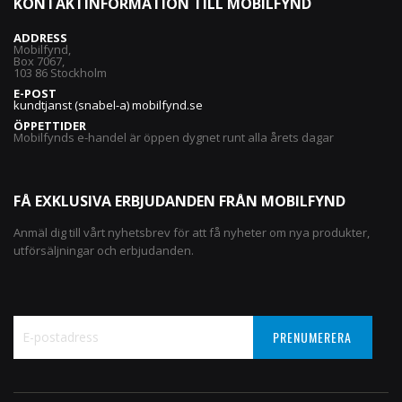
KONTAKTINFORMATION TILL MOBILFYND
ADDRESS
Mobilfynd,
Box 7067,
103 86 Stockholm
E-POST
kundtjanst (snabel-a) mobilfynd.se
ÖPPETTIDER
Mobilfynds e-handel är öppen dygnet runt alla årets dagar
FÅ EXKLUSIVA ERBJUDANDEN FRÅN MOBILFYND
Anmäl dig till vårt nyhetsbrev för att få nyheter om nya produkter,
utförsäljningar och erbjudanden.
PRENUMERERA
Sign
Up