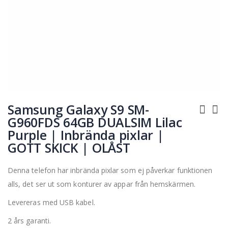
Hoppa
till
Samsung Galaxy S9 SM-
början
G960FDS 64GB DUALSIM Lilac
av
Purple | Inbrända pixlar |
bildgalleriet
GOTT SKICK | OLÅST
Denna telefon har inbrända pixlar som ej påverkar funktionen
alls, det ser ut som konturer av appar från hemskärmen.
Levereras med USB kabel.
2 års garanti.