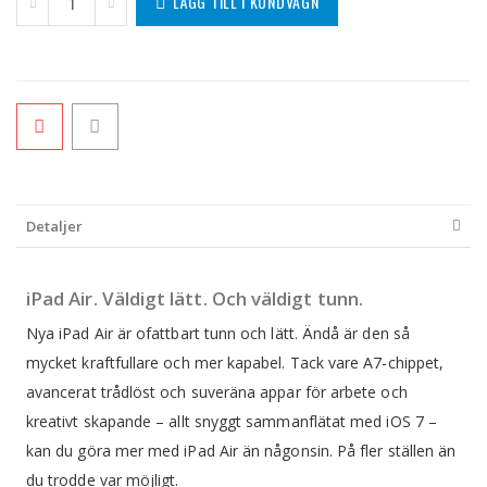
LÄGG TILL I KUNDVAGN
Detaljer
iPad Air. Väldigt lätt. Och väldigt tunn.
Nya iPad Air är ofattbart tunn och lätt. Ändå är den så
mycket kraftfullare och mer kapabel. Tack vare A7-chippet,
avancerat trådlöst och suveräna appar för arbete och
kreativt skapande – allt snyggt sammanflätat med iOS 7 –
kan du göra mer med iPad Air än någonsin. På fler ställen än
du trodde var möjligt.