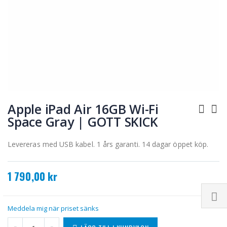
Hoppa
till
Apple iPad Air 16GB Wi-Fi
början
Space Gray | GOTT SKICK
av
bildgalleriet
Levereras med USB kabel. 1 års garanti. 14 dagar öppet köp.
1 790,00 kr
Meddela mig när priset sänks