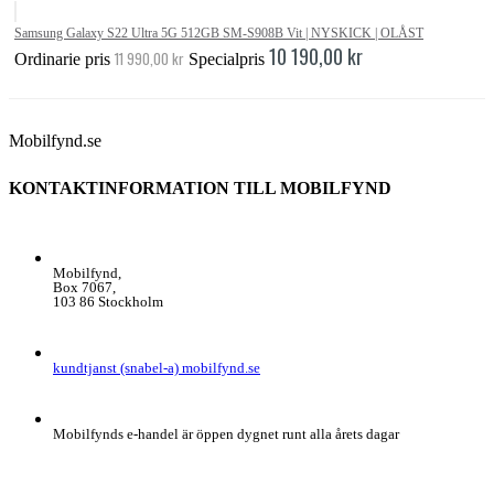
Samsung Galaxy S22 Ultra 5G 512GB SM-S908B Vit | NYSKICK | OLÅST
10 190,00 kr
11 990,00 kr
Ordinarie pris
Specialpris
Mobilfynd.se
KONTAKTINFORMATION TILL MOBILFYND
ADDRESS
Mobilfynd,
Box 7067,
103 86 Stockholm
E-POST
kundtjanst (snabel-a) mobilfynd.se
ÖPPETTIDER
Mobilfynds e-handel är öppen dygnet runt alla årets dagar