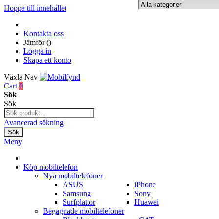
Hoppa till innehållet
Kontakta oss
Jämför (
)
Logga in
Skapa ett konto
Växla Nav
Cart
0
Sök
Sök
Avancerad sökning
Sök
Meny
Köp mobiltelefon
Nya mobiltelefoner
ASUS
iPhone
Samsung
Sony
Surfplattor
Huawei
Begagnade mobiltelefoner