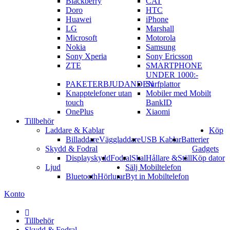
Blackberry
CAT
Doro
HTC
Huawei
iPhone
LG
Marshall
Microsoft
Motorola
Nokia
Samsung
Sony Xperia
Sony Ericsson
ZTE
SMARTPHONE
UNDER 1000:-
PAKETERBJUDANDEN
Surfplattor
Knapptelefoner utan
Mobiler med Mobilt
touch
BankID
OnePlus
Xiaomi
Tillbehör
Laddare & Kablar
Köp
Billaddare
Väggladdare
USB Kablar
Batterier
Skydd & Fodral
Gadgets
Displayskydd
Fodral
Skal
Hållare &Ställ
Köp dator
Ljud
Sälj Mobiltelefon
Bluetooth
Hörlurar
Byt in Mobiltelefon
Konto
Hem
Tillbehör
Skydd & Fodral