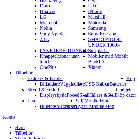
Blackberry
CAT
Doro
HTC
Huawei
iPhone
LG
Marshall
Microsoft
Motorola
Nokia
Samsung
Sony Xperia
Sony Ericsson
ZTE
SMARTPHONE
UNDER 1000:-
PAKETERBJUDANDEN
Surfplattor
Knapptelefoner utan
Mobiler med Mobilt
touch
BankID
OnePlus
Xiaomi
Tillbehör
Laddare & Kablar
Köp
Billaddare
Väggladdare
USB Kablar
Batterier
Skydd & Fodral
Gadgets
Displayskydd
Fodral
Skal
Hållare &Ställ
Köp dator
Ljud
Sälj Mobiltelefon
Bluetooth
Hörlurar
Byt in Mobiltelefon
Konto
Hem
Tillbehör
Skydd & Fodral