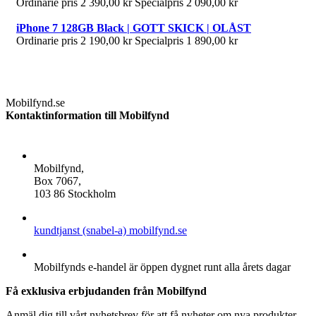
Ordinarie pris
2 390,00 kr
Specialpris
2 090,00 kr
iPhone 7 128GB Black | GOTT SKICK | OLÅST
Ordinarie pris
2 190,00 kr
Specialpris
1 890,00 kr
Mobilfynd.se
Kontaktinformation till Mobilfynd
ADDRESS
Mobilfynd,
Box 7067,
103 86 Stockholm
E-POST
kundtjanst (snabel-a) mobilfynd.se
ÖPPETTIDER
Mobilfynds e-handel är öppen dygnet runt alla årets dagar
Få exklusiva erbjudanden från Mobilfynd
Anmäl dig till vårt nyhetsbrev för att få nyheter om nya produkter,