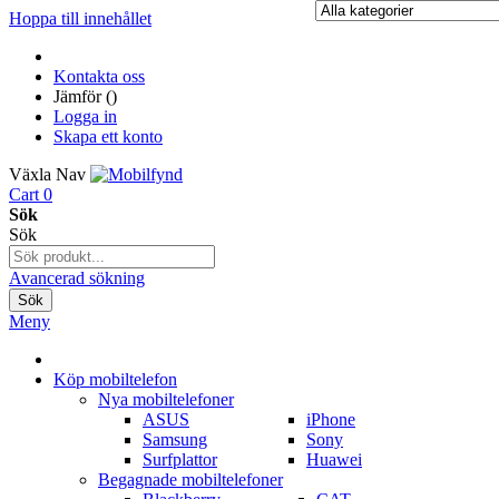
Hoppa till innehållet
Kontakta oss
Jämför (
)
Logga in
Skapa ett konto
Växla Nav
Cart
0
Sök
Sök
Avancerad sökning
Sök
Meny
Köp mobiltelefon
Nya mobiltelefoner
ASUS
iPhone
Samsung
Sony
Surfplattor
Huawei
Begagnade mobiltelefoner