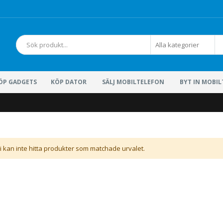
Sök
ÖP GADGETS
KÖP DATOR
SÄLJ MOBILTELEFON
BYT IN MOBI
i kan inte hitta produkter som matchade urvalet.