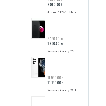
Specialpris
2 090,00 kr
iPhone 7 128GB Black | GOTT SKICK | OLÅST
2 190,00 kr
Specialpris
1 890,00 kr
Samsung Galaxy S22 Ultra 5G 512GB SM-S908B Vit | NYSKICK | OLÅST
11 990,00 kr
Specialpris
10 190,00 kr
Samsung Galaxy S9 Plus SM-G965FZ 64GB DUALSIM Midnight Black | GOTT SKICK | Inbrända pixlar | OLÅST