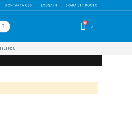
KONTAKTA OSS
LOGGA IN
SKAPA ETT KONTO
0
Cart
Sök
LTELEFON