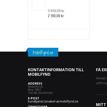
2 490,00 kr
Specialpris
2 190,00 kr
Mobilfynd.se
KONTAKTINFORMATION TILL
FÅ E
MOBILFYND
Anmäl d
utförsä
ADDRESS
Mobilfynd,
Box 7067,
103 86 Stockholm
E-POST
kundtjanst (snabel-a) mobilfynd.se
MITT
ÖPPETTIDER