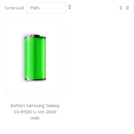
Sätt
Visa
Sortera på
fallande
som
Rutnät
List
sortering
Batteri Samsung Galaxy
S4 i9500 Li-Ion 2800
mAh