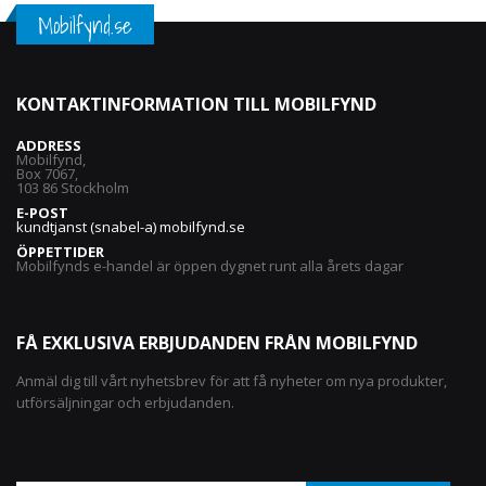
Mobilfynd.se
KONTAKTINFORMATION TILL MOBILFYND
ADDRESS
Mobilfynd,
Box 7067,
103 86 Stockholm
E-POST
kundtjanst (snabel-a) mobilfynd.se
ÖPPETTIDER
Mobilfynds e-handel är öppen dygnet runt alla årets dagar
FÅ EXKLUSIVA ERBJUDANDEN FRÅN MOBILFYND
Anmäl dig till vårt nyhetsbrev för att få nyheter om nya produkter,
utförsäljningar och erbjudanden.