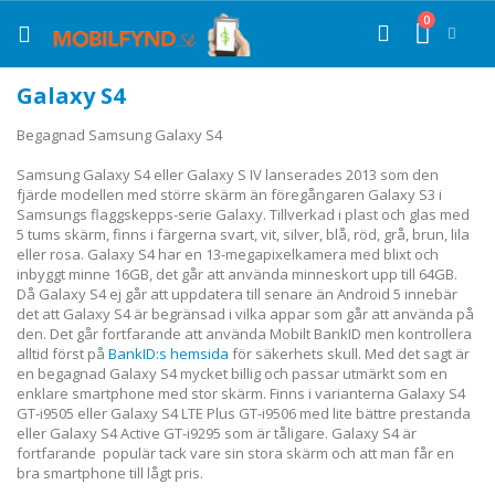
Hoppa
0
till
Cart
Sök
innehållet
Galaxy S4
Begagnad Samsung Galaxy S4
Samsung Galaxy S4 eller Galaxy S IV lanserades 2013 som den
fjärde modellen med större skärm än föregångaren Galaxy S3 i
Samsungs flaggskepps-serie Galaxy. Tillverkad i plast och glas med
5 tums skärm, finns i färgerna svart, vit, silver, blå, röd, grå, brun, lila
eller rosa. Galaxy S4 har en 13-megapixelkamera med blixt och
inbyggt minne 16GB, det går att använda minneskort upp till 64GB.
Då Galaxy S4 ej går att uppdatera till senare än Android 5 innebär
det att Galaxy S4 är begränsad i vilka appar som går att använda på
den. Det går fortfarande att använda Mobilt BankID men kontrollera
alltid först på
BankID:s hemsida
för säkerhets skull. Med det sagt är
en begagnad Galaxy S4 mycket billig och passar utmärkt som en
enklare smartphone med stor skärm. Finns i varianterna Galaxy S4
GT-i9505 eller Galaxy S4 LTE Plus GT-i9506 med lite bättre prestanda
eller Galaxy S4 Active GT-i9295 som är tåligare. Galaxy S4
är
fortfarande populär tack vare sin stora skärm och att man får en
bra smartphone till lågt pris.