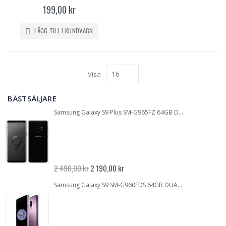
199,00 kr
LÄGG TILL I KUNDVAGN
Visa
BÄSTSÄLJARE
Samsung Galaxy S9 Plus SM-G965FZ 64GB DUALSIM Midnight Black | GOTT SKICK | Inbrända pixlar | OLÅST
Specialpris
2 490,00 kr
2 190,00 kr
Samsung Galaxy S9 SM-G960FDS 64GB DUALSIM Lilac Purple | Inbrända pixlar | GOTT SKICK | OLÅST