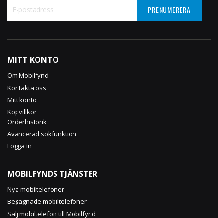
PRENUMERERA
Sign
Up
for
Our
MITT KONTO
Newsletter:
Om Mobilfynd
Kontakta oss
Mitt konto
Köpvillkor
Orderhistorik
Avancerad sökfunktion
Logga in
MOBILFYNDS TJÄNSTER
Nya mobiltelefoner
Begagnade mobiltelefoner
Sälj mobiltelefon till Mobilfynd