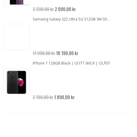
Specialpris
2 390,00 kr
2 090,00 kr
Samsung Galaxy S22 Ultra 5G 512GB SM-S908B Vit | NYSKICK | OLÅST
Specialpris
11 990,00 kr
10 190,00 kr
iPhone 7 128GB Black | GOTT SKICK | OLÅST
Specialpris
2 190,00 kr
1 890,00 kr