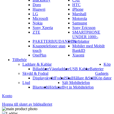
Blackberry
CAT
Doro
HTC
Huawei
iPhone
LG
Marshall
Microsoft
Motorola
Nokia
Samsung
Sony Xperia
Sony Ericsson
ZTE
SMARTPHONE
UNDER 1000:-
PAKETERBJUDANDEN
Surfplattor
Knapptelefoner utan
Mobiler med Mobilt
touch
BankID
OnePlus
Xiaomi
Tillbehör
Laddare & Kablar
Köp
Billaddare
Väggladdare
USB Kablar
Batterier
Skydd & Fodral
Gadgets
Displayskydd
Fodral
Skal
Hållare &Ställ
Köp dator
Ljud
Sälj Mobiltelefon
Bluetooth
Hörlurar
Byt in Mobiltelefon
Konto
Hoppa till slutet av bildgalleriet