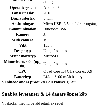
(LTE)
Operativsystem
Android 7
Lanseringsår
2016
Displaystorlek
5 tum
Anslutningar
Micro USB, 3.5mm hörlursutgång
Kommunikation
Bluetooth, Wi-Fi
Kamera
Ja
Selfiekamera
Ja
Vikt
133 g
Designtyp
Uppgift saknas
Minneskortstyp
MicroSD
Minneskorts stöd (upp
Uppgift saknas
till)
CPU
Quad-core 1.4 GHz Cortex-A9
Batterityp
Li-Ion 2100 mAh battery
Vi hittade andra produkter du kanske gillar!
Snabba leveranser & 14 dagars öppet köp
Vi skickar med förbetald returfraktsedel