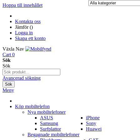
Hoppa till innehållet
Kontakta oss
Jämför (
)
Logga in
Skapa ett konto
Växla Nav
Cart
0
Sök
Sök
Avancerad sökning
Sök
Meny
Köp mobiltelefon
Nya mobiltelefoner
ASUS
iPhone
Samsung
Sony
Surfplattor
Huawei
Begagnade mobiltelefoner