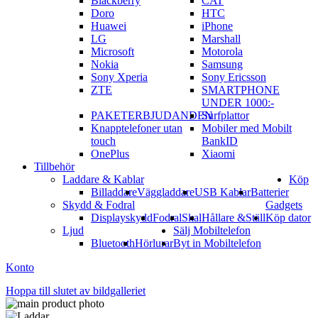
Blackberry
CAT
Doro
HTC
Huawei
iPhone
LG
Marshall
Microsoft
Motorola
Nokia
Samsung
Sony Xperia
Sony Ericsson
ZTE
SMARTPHONE
UNDER 1000:-
PAKETERBJUDANDEN
Surfplattor
Knapptelefoner utan
Mobiler med Mobilt
touch
BankID
OnePlus
Xiaomi
Tillbehör
Laddare & Kablar
Köp
Billaddare
Väggladdare
USB Kablar
Batterier
Skydd & Fodral
Gadgets
Displayskydd
Fodral
Skal
Hållare &Ställ
Köp dator
Ljud
Sälj Mobiltelefon
Bluetooth
Hörlurar
Byt in Mobiltelefon
Konto
Hoppa till slutet av bildgalleriet