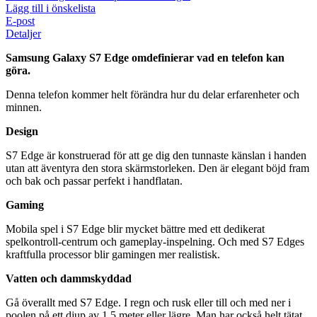
Lägg till i önskelista
E-post
Detaljer
Samsung Galaxy S7 Edge omdefinierar vad en telefon kan
göra.
Denna telefon kommer helt förändra hur du delar erfarenheter och
minnen.
Design
S7 Edge är konstruerad för att ge dig den tunnaste känslan i handen
utan att äventyra den stora skärmstorleken. Den är elegant böjd fram
och bak och passar perfekt i handflatan.
Gaming
Mobila spel i S7 Edge blir mycket bättre med ett dedikerat
spelkontroll-centrum och gameplay-inspelning. Och med S7 Edges
kraftfulla processor blir gamingen mer realistisk.
Vatten och dammskyddad
Gå överallt med S7 Edge. I regn och rusk eller till och med ner i
poolen på ett djup av 1,5 meter eller lägre. Man har också helt tätat