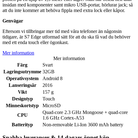
insidan med komponenter samt mikro USB-portar, hörlurar jack; så
att du inte kommer att behöva fippla med extra lock eller kåpor.
Genvägar
Eftersom vi tillbringar mer tid med våra telefoner än någonsin
tidigare, är S7 Edge utformad sätt för att du ska få vad du behöver
med ett enda touch eller ögonkast.
Mer information
Mer information
Färg
Svart
Lagringsutrymme
32GB
Operativsystem
Android 8
Lanseringsår
2016
Vikt
157 g
Designtyp
Touch
Minneskortstyp
MicroSD
Quad-core 2.3 GHz Mongoose + quad-core
CPU
1.6 GHz Cortex-A53
Batterityp
Non-removable Li-Ion 3600 mAh battery
Snabba leveranser & 14 dagars öppet köp