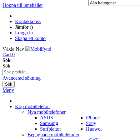
Hoppa till innehållet
Kontakta oss
Jämför (
)
Logga in
Skapa ett konto
Växla Nav
Cart
0
Sök
Sök
Avancerad sökning
Sök
Meny
Köp mobiltelefon
Nya mobiltelefoner
ASUS
iPhone
Samsung
Sony
Surfplattor
Huawei
Begagnade mobiltelefoner