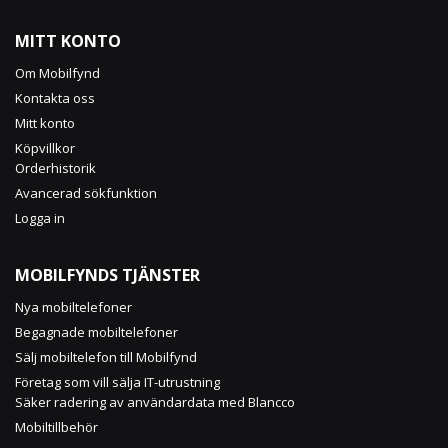
for
Our
MITT KONTO
Newsletter:
Om Mobilfynd
Kontakta oss
Mitt konto
Köpvillkor
Orderhistorik
Avancerad sökfunktion
Logga in
MOBILFYNDS TJÄNSTER
Nya mobiltelefoner
Begagnade mobiltelefoner
Sälj mobiltelefon till Mobilfynd
Företag som vill sälja IT-utrustning
Säker radering av användardata med Blancco
Mobiltillbehör