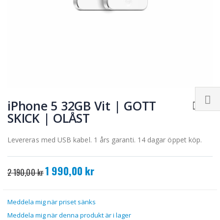
Hoppa
till
iPhone 5 32GB Vit | GOTT
början
SKICK | OLÅST
av
bildgalleriet
Levereras med USB kabel. 1 års garanti. 14 dagar öppet köp.
1 990,00 kr
Specialpris
2 190,00 kr
Meddela mig när priset sänks
Meddela mig när denna produkt är i lager