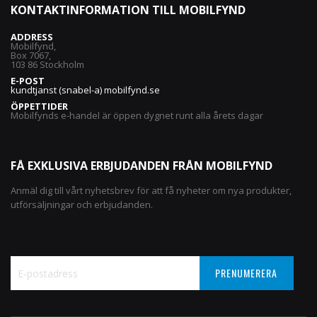
KONTAKTINFORMATION TILL MOBILFYND
ADDRESS
Mobilfynd,
Box 7067,
103 86 Stockholm
E-POST
kundtjanst (snabel-a) mobilfynd.se
ÖPPETTIDER
Mobilfynds e-handel är öppen dygnet runt alla årets dagar
FÅ EXKLUSIVA ERBJUDANDEN FRÅN MOBILFYND
Anmäl dig till vårt nyhetsbrev för att få nyheter om nya produkter,
utförsäljningar och erbjudanden.
PRENUMERERA
Sign
Up