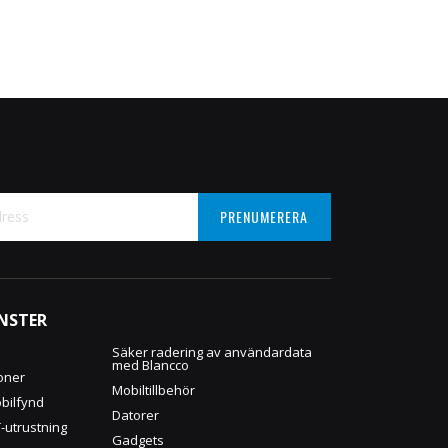
PRENUMERERA
NSTER
:
Säker radering av användardata
med Blancco
oner
Mobiltillbehör
obilfynd
Datorer
T-utrustning
Gadgets