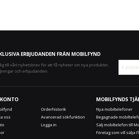
XKLUSIVA ERBJUDANDEN FRÅN MOBILFYND
ig till vårt nyhetsbrev för att få nyheter om nya produkter,
ljningar och erbjudanden.
Sign
Up
for
Our
 KONTO
MOBILFYNDS TJÄ
Newsletter
ilfynd
Orderhistorik
Nya mobiltelefoner
ta oss
Avancerad sökfunktion
Begagnade mobiltelef
nto
Logga in
Sälj mobiltelefon till M
kor
Företag som vill sälja I