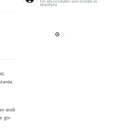
För alla produkter som beställs av
Mobilfynd
4S.
standa.
den ändå
re gör