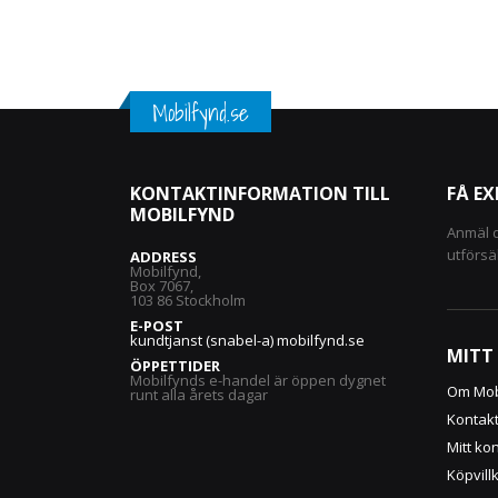
Mobilfynd.se
KONTAKTINFORMATION TILL
FÅ E
MOBILFYND
Anmäl d
utförsä
ADDRESS
Mobilfynd,
Box 7067,
103 86 Stockholm
E-POST
kundtjanst (snabel-a) mobilfynd.se
MITT
ÖPPETTIDER
Mobilfynds e-handel är öppen dygnet
Om Mob
runt alla årets dagar
Kontak
Mitt ko
Köpvill