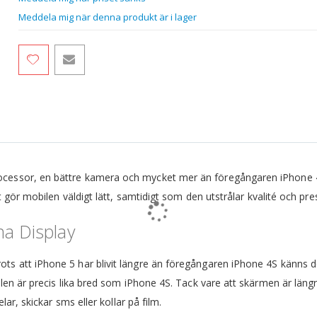
Meddela mig när denna produkt är i lager
ocessor, en bättre kamera och mycket mer än föregångaren iPhone 
t gör mobilen väldigt lätt, samtidigt som den utstrålar kvalité och pre
a Display
ts att iPhone 5 har blivit längre än föregångaren iPhone 4S känns 
ilen är precis lika bred som iPhone 4S. Tack vare att skärmen är läng
lar, skickar sms eller kollar på film.