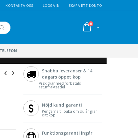
KONTAKTA OSS
LOGGA IN
SKAPA ETT KONTO
artiklar
0
Cart
Sök
LTELEFON
Snabba leveranser & 14
dagars öppet köp
Vi skickar med förbetald
returfraktsedel
Nöjd kund garanti
Pengarna tillbaka om du ångrar
ditt köp
Funktionsgaranti ingår