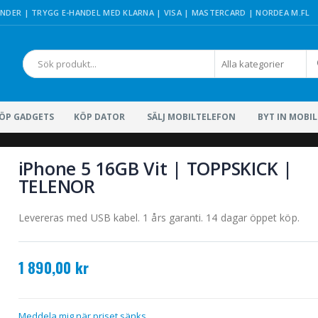
DER | TRYGG E-HANDEL MED KLARNA | VISA | MASTERCARD | NORDEA M.FL
Sök
ÖP GADGETS
KÖP DATOR
SÄLJ MOBILTELEFON
BYT IN MOBI
iPhone 5 16GB Vit | TOPPSKICK |
TELENOR
Levereras med USB kabel. 1 års garanti. 14 dagar öppet köp.
1 890,00 kr
Meddela mig när priset sänks