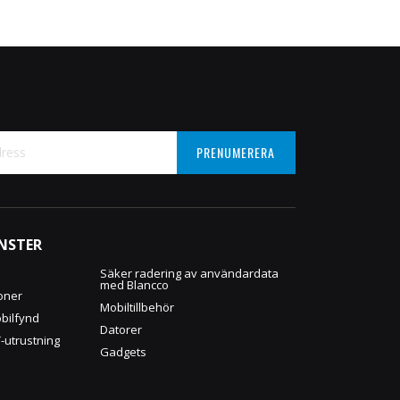
PRENUMERERA
NSTER
:
Säker radering av användardata
med Blancco
oner
Mobiltillbehör
obilfynd
Datorer
T-utrustning
Gadgets