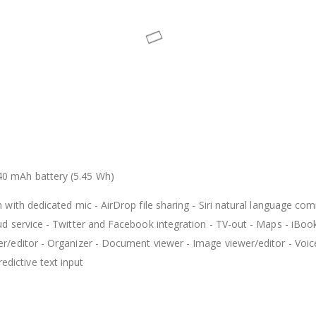
 För att förklara en "hög upplösning" så har iPhone 5 326 bildpunkt
ns ditt öga kan urskilja enskilda pixlar. Skärmen på iPhone 5 har ocks
S. Färgmättnaden är 44 procent mer tät än på iPhone 4S. Så när du 
tittar på bilder känns upplevelsen otroligt levande och verklighetstro
rämen är när du tittar på en film i widescreen i HD-upplösning. Helt
0 mAh battery (5.45 Wh)
on with dedicated mic - AirDrop file sharing - Siri natural language c
oud service - Twitter and Facebook integration - TV-out - Maps - iBo
er/editor - Organizer - Document viewer - Image viewer/editor - Voic
dictive text input