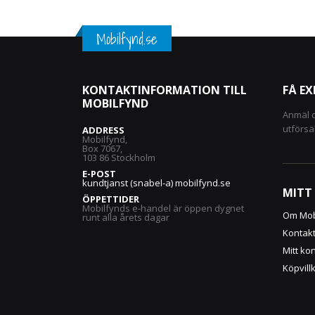
Mobilfynd.se
KONTAKTINFORMATION TILL
FÅ E
MOBILFYND
Anmäl d
utförsä
ADDRESS
Mobilfynd,
Box 7067,
103 86 Stockholm
E-POST
kundtjanst (snabel-a) mobilfynd.se
MITT
ÖPPETTIDER
Mobilfynds e-handel är öppen dygnet
Om Mob
runt alla årets dagar
Kontak
Mitt ko
Köpvill