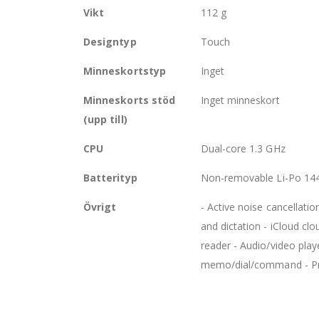
Vikt
112 g
Retina-skärmen på iPhone 5 har en hög upplösning.
Designtyp
Touch
tum. Det gör att pixeltätheten är så hög att inte e
procent fler bildpunkter än föregångaren iPhone 4
Minneskortstyp
Inget
en iPhone 5 när du spelar, läser på en nyhetssida, 
Minneskorts stöd
Inget minneskort
annan stor skillnad med den 4-tums stora Retina-sk
(upp till)
formatomvandling.
CPU
Dual-core 1.3 GHz
Batterityp
Non-removable Li-Po 144
Övrigt
- Active noise cancellati
and dictation - iCloud cl
reader - Audio/video play
memo/dial/command - Pre