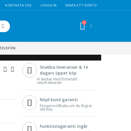
KONTAKTA OSS
LOGGA IN
SKAPA ETT KONTO
0
Cart
Sök
LTELEFON
Snabba leveranser & 14
dagars öppet köp
Vi skickar med förbetald
returfraktsedel
Nöjd kund garanti
Pengarna tillbaka om du ångrar
ditt köp
Funktionsgaranti ingår