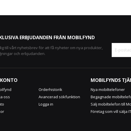
XKLUSIVA ERBJUDANDEN FRÅN MOBILFYND
ig till vårt nyhetsbrev för att få nyheter om nya produkter,
ljningar och erbjudanden.
Sign
Up
for
Our
 KONTO
MOBILFYNDS TJÄ
Newsletter
ilfynd
Orderhistorik
Nya mobiltelefoner
ta oss
Avancerad sökfunktion
Begagnade mobiltelef
nto
Logga in
Sälj mobiltelefon till M
kor
Företag som vill sälja I