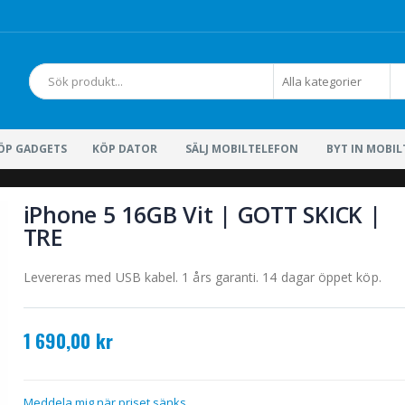
Sök
ÖP GADGETS
KÖP DATOR
SÄLJ MOBILTELEFON
BYT IN MOBI
iPhone 5 16GB Vit | GOTT SKICK |
TRE
Levereras med USB kabel. 1 års garanti. 14 dagar öppet köp.
1 690,00 kr
Meddela mig när priset sänks