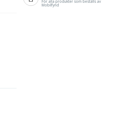
För alla produkter som beställs av
Mobilfynd
4S.
standa.
, skriva