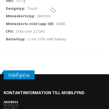
157 g
Touch
MicroSD
64GB
Octa-core 2.2 GHz
Li-Ion 3100 mAh battery
Mobilfynd.se
KONTAKTINFORMATION TILL MOBILFYND
ADDRESS
Mobilfynd,
Box 7067,