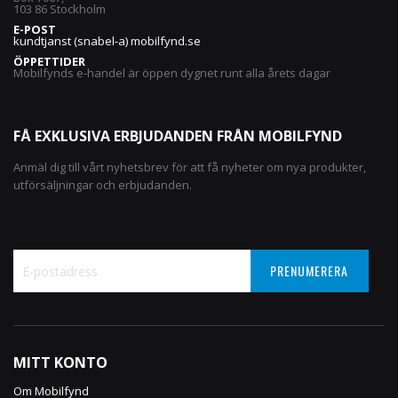
103 86 Stockholm
E-POST
kundtjanst (snabel-a) mobilfynd.se
ÖPPETTIDER
Mobilfynds e-handel är öppen dygnet runt alla årets dagar
FÅ EXKLUSIVA ERBJUDANDEN FRÅN MOBILFYND
Anmäl dig till vårt nyhetsbrev för att få nyheter om nya produkter,
utförsäljningar och erbjudanden.
PRENUMERERA
Sign
Up
for
Our
MITT KONTO
Newsletter:
Om Mobilfynd