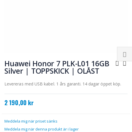
Hoppa
till
Huawei Honor 7 PLK-L01 16GB
början
Silver | TOPPSKICK | OLÅST
av
bildgalleriet
Levereras med USB kabel. 1 års garanti. 14 dagar öppet köp.
2 190,00 kr
Meddela mig när priset sänks
Meddela mig när denna produkt är i lager