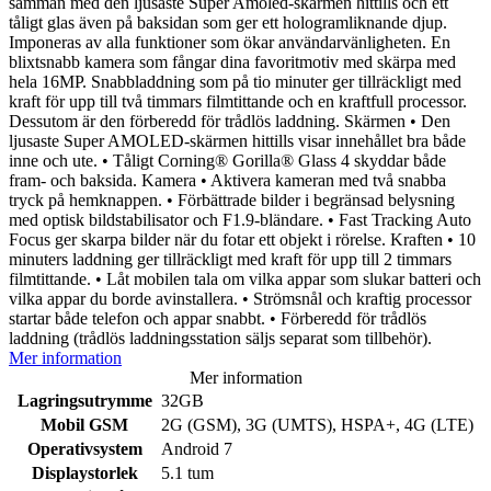
samman med den ljusaste Super Amoled-skärmen hittills och ett
tåligt glas även på baksidan som ger ett hologramliknande djup.
Imponeras av alla funktioner som ökar användarvänligheten. En
blixtsnabb kamera som fångar dina favoritmotiv med skärpa med
hela 16MP. Snabbladdning som på tio minuter ger tillräckligt med
kraft för upp till två timmars filmtittande och en kraftfull processor.
Dessutom är den förberedd för trådlös laddning. Skärmen • Den
ljusaste Super AMOLED-skärmen hittills visar innehållet bra både
inne och ute. • Tåligt Corning® Gorilla® Glass 4 skyddar både
fram- och baksida. Kamera • Aktivera kameran med två snabba
tryck på hemknappen. • Förbättrade bilder i begränsad belysning
med optisk bildstabilisator och F1.9-bländare. • Fast Tracking Auto
Focus ger skarpa bilder när du fotar ett objekt i rörelse. Kraften • 10
minuters laddning ger tillräckligt med kraft för upp till 2 timmars
filmtittande. • Låt mobilen tala om vilka appar som slukar batteri och
vilka appar du borde avinstallera. • Strömsnål och kraftig processor
startar både telefon och appar snabbt. • Förberedd för trådlös
laddning (trådlös laddningsstation säljs separat som tillbehör).
Mer information
Mer information
Lagringsutrymme
32GB
Mobil GSM
2G (GSM), 3G (UMTS), HSPA+, 4G (LTE)
Operativsystem
Android 7
Displaystorlek
5.1 tum