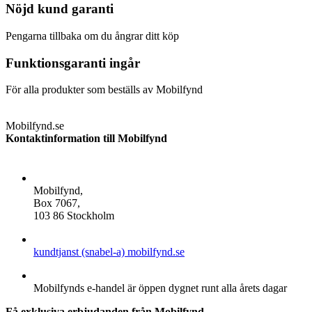
Nöjd kund garanti
Pengarna tillbaka om du ångrar ditt köp
Funktionsgaranti ingår
För alla produkter som beställs av Mobilfynd
Mobilfynd.se
Kontaktinformation till Mobilfynd
ADDRESS
Mobilfynd,
Box 7067,
103 86 Stockholm
E-POST
kundtjanst (snabel-a) mobilfynd.se
ÖPPETTIDER
Mobilfynds e-handel är öppen dygnet runt alla årets dagar
Få exklusiva erbjudanden från Mobilfynd