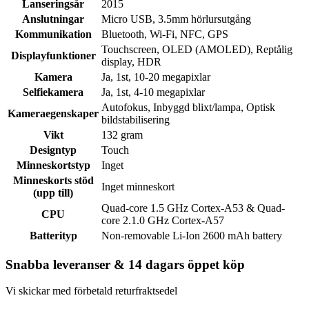
Lanseringsår
2015
Anslutningar
Micro USB, 3.5mm hörlursutgång
Kommunikation
Bluetooth, Wi-Fi, NFC, GPS
Touchscreen, OLED (AMOLED), Reptålig
Displayfunktioner
display, HDR
Kamera
Ja, 1st, 10-20 megapixlar
Selfiekamera
Ja, 1st, 4-10 megapixlar
Autofokus, Inbyggd blixt/lampa, Optisk
Kameraegenskaper
bildstabilisering
Vikt
132 gram
Designtyp
Touch
Minneskortstyp
Inget
Minneskorts stöd
Inget minneskort
(upp till)
Quad-core 1.5 GHz Cortex-A53 & Quad-
CPU
core 2.1.0 GHz Cortex-A57
Batterityp
Non-removable Li-Ion 2600 mAh battery
Snabba leveranser & 14 dagars öppet köp
Vi skickar med förbetald returfraktsedel