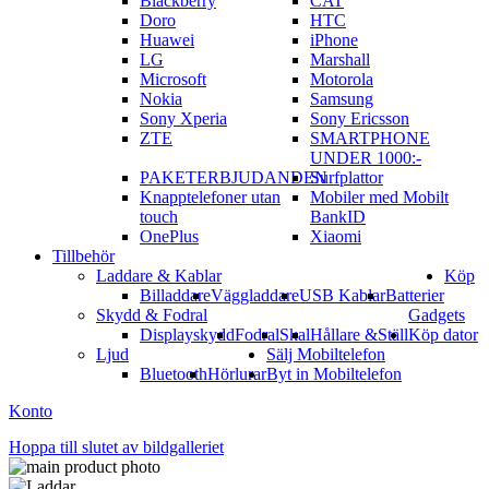
Blackberry
CAT
Doro
HTC
Huawei
iPhone
LG
Marshall
Microsoft
Motorola
Nokia
Samsung
Sony Xperia
Sony Ericsson
ZTE
SMARTPHONE
UNDER 1000:-
PAKETERBJUDANDEN
Surfplattor
Knapptelefoner utan
Mobiler med Mobilt
touch
BankID
OnePlus
Xiaomi
Tillbehör
Laddare & Kablar
Köp
Billaddare
Väggladdare
USB Kablar
Batterier
Skydd & Fodral
Gadgets
Displayskydd
Fodral
Skal
Hållare &Ställ
Köp dator
Ljud
Sälj Mobiltelefon
Bluetooth
Hörlurar
Byt in Mobiltelefon
Konto
Hoppa till slutet av bildgalleriet