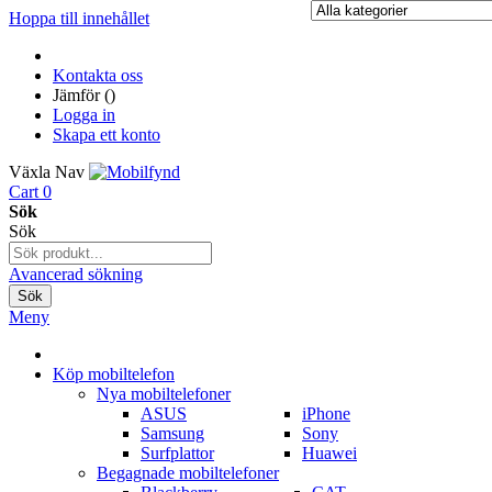
Hoppa till innehållet
Kontakta oss
Jämför (
)
Logga in
Skapa ett konto
Växla Nav
Cart
0
Sök
Sök
Avancerad sökning
Sök
Meny
Köp mobiltelefon
Nya mobiltelefoner
ASUS
iPhone
Samsung
Sony
Surfplattor
Huawei
Begagnade mobiltelefoner