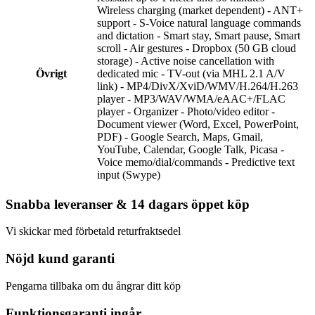
Wireless charging (market dependent) - ANT+
support - S-Voice natural language commands
and dictation - Smart stay, Smart pause, Smart
scroll - Air gestures - Dropbox (50 GB cloud
storage) - Active noise cancellation with
Övrigt
dedicated mic - TV-out (via MHL 2.1 A/V
link) - MP4/DivX/XviD/WMV/H.264/H.263
player - MP3/WAV/WMA/eAAC+/FLAC
player - Organizer - Photo/video editor -
Document viewer (Word, Excel, PowerPoint,
PDF) - Google Search, Maps, Gmail,
YouTube, Calendar, Google Talk, Picasa -
Voice memo/dial/commands - Predictive text
input (Swype)
Snabba leveranser & 14 dagars öppet köp
Vi skickar med förbetald returfraktsedel
Nöjd kund garanti
Pengarna tillbaka om du ångrar ditt köp
Funktionsgaranti ingår