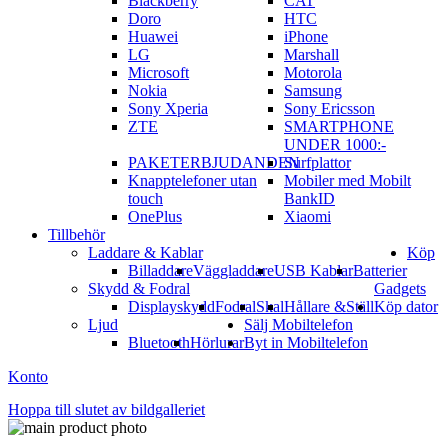
Blackberry
CAT
Doro
HTC
Huawei
iPhone
LG
Marshall
Microsoft
Motorola
Nokia
Samsung
Sony Xperia
Sony Ericsson
ZTE
SMARTPHONE
UNDER 1000:-
PAKETERBJUDANDEN
Surfplattor
Knapptelefoner utan
Mobiler med Mobilt
touch
BankID
OnePlus
Xiaomi
Tillbehör
Laddare & Kablar
Köp
Billaddare
Väggladdare
USB Kablar
Batterier
Skydd & Fodral
Gadgets
Displayskydd
Fodral
Skal
Hållare &Ställ
Köp dator
Ljud
Sälj Mobiltelefon
Bluetooth
Hörlurar
Byt in Mobiltelefon
Konto
Hoppa till slutet av bildgalleriet