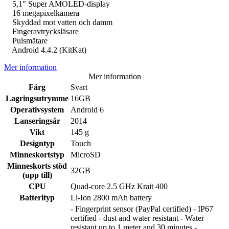
5,1" Super AMOLED-display
16 megapixelkamera
Skyddad mot vatten och damm
Fingeravtrycksläsare
Pulsmätare
Android 4.4.2 (KitKat)
Mer information
Mer information
Färg
Svart
Lagringsutrymme
16GB
Operativsystem
Android 6
Lanseringsår
2014
Vikt
145 g
Designtyp
Touch
Minneskortstyp
MicroSD
Minneskorts stöd
32GB
(upp till)
CPU
Quad-core 2.5 GHz Krait 400
Batterityp
Li-Ion 2800 mAh battery
- Fingerprint sensor (PayPal certified) - IP67
certified - dust and water resistant - Water
resistant up to 1 meter and 30 minutes -