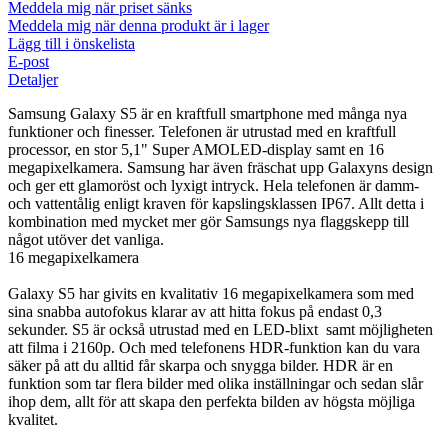
Meddela mig när priset sänks
Meddela mig när denna produkt är i lager
Lägg till i önskelista
E-post
Detaljer
Samsung Galaxy S5 är en kraftfull smartphone med många nya
funktioner och finesser. Telefonen är utrustad med en kraftfull
processor, en stor 5,1" Super AMOLED-display samt en 16
megapixelkamera. Samsung har även fräschat upp Galaxyns design
och ger ett glamoröst och lyxigt intryck. Hela telefonen är damm-
och vattentålig enligt kraven för kapslingsklassen IP67. Allt detta i
kombination med mycket mer gör Samsungs nya flaggskepp till
något utöver det vanliga.
16 megapixelkamera
Galaxy S5 har givits en kvalitativ 16 megapixelkamera som med
sina snabba autofokus klarar av att hitta fokus på endast 0,3
sekunder. S5 är också utrustad med en LED-blixt samt möjligheten
att filma i 2160p. Och med telefonens HDR-funktion kan du vara
säker på att du alltid får skarpa och snygga bilder. HDR är en
funktion som tar flera bilder med olika inställningar och sedan slår
ihop dem, allt för att skapa den perfekta bilden av högsta möjliga
kvalitet.