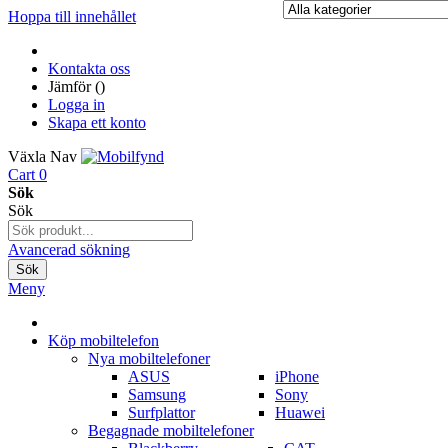
Hoppa till innehållet
Kontakta oss
Jämför (
)
Logga in
Skapa ett konto
Växla Nav
Cart
0
Sök
Sök
Avancerad sökning
Sök
Meny
Köp mobiltelefon
Nya mobiltelefoner
ASUS
iPhone
Samsung
Sony
Surfplattor
Huawei
Begagnade mobiltelefoner