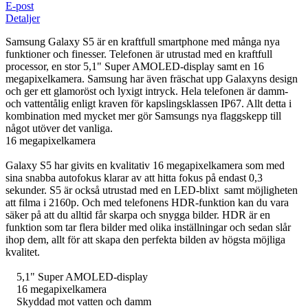
E-post
Detaljer
Samsung Galaxy S5 är en kraftfull smartphone med många nya
funktioner och finesser. Telefonen är utrustad med en kraftfull
processor, en stor 5,1" Super AMOLED-display samt en 16
megapixelkamera. Samsung har även fräschat upp Galaxyns design
och ger ett glamoröst och lyxigt intryck. Hela telefonen är damm-
och vattentålig enligt kraven för kapslingsklassen IP67. Allt detta i
kombination med mycket mer gör Samsungs nya flaggskepp till
något utöver det vanliga.
16 megapixelkamera
Galaxy S5 har givits en kvalitativ 16 megapixelkamera som med
sina snabba autofokus klarar av att hitta fokus på endast 0,3
sekunder. S5 är också utrustad med en LED-blixt samt möjligheten
att filma i 2160p. Och med telefonens HDR-funktion kan du vara
säker på att du alltid får skarpa och snygga bilder. HDR är en
funktion som tar flera bilder med olika inställningar och sedan slår
ihop dem, allt för att skapa den perfekta bilden av högsta möjliga
kvalitet.
5,1" Super AMOLED-display
16 megapixelkamera
Skyddad mot vatten och damm