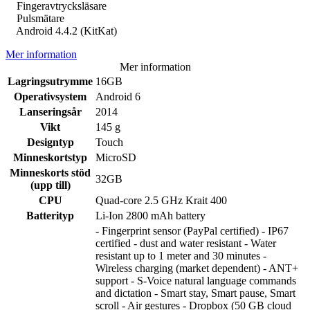
Fingeravtrycksläsare
Pulsmätare
Android 4.4.2 (KitKat)
Mer information
Mer information
Lagringsutrymme
16GB
Operativsystem
Android 6
Lanseringsår
2014
Vikt
145 g
Designtyp
Touch
Minneskortstyp
MicroSD
Minneskorts stöd
32GB
(upp till)
CPU
Quad-core 2.5 GHz Krait 400
Batterityp
Li-Ion 2800 mAh battery
- Fingerprint sensor (PayPal certified) - IP67
certified - dust and water resistant - Water
resistant up to 1 meter and 30 minutes -
Wireless charging (market dependent) - ANT+
support - S-Voice natural language commands
and dictation - Smart stay, Smart pause, Smart
scroll - Air gestures - Dropbox (50 GB cloud