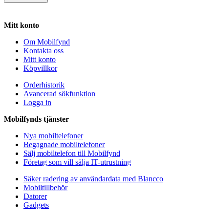
Mitt konto
Om Mobilfynd
Kontakta oss
Mitt konto
Köpvillkor
Orderhistorik
Avancerad sökfunktion
Logga in
Mobilfynds tjänster
Nya mobiltelefoner
Begagnade mobiltelefoner
Sälj mobiltelefon till Mobilfynd
Företag som vill sälja IT-utrustning
Säker radering av användardata med Blancco
Mobiltillbehör
Datorer
Gadgets