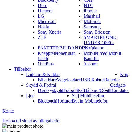
Blackberry
CAT
Doro
HTC
Huawei
iPhone
LG
Marshall
Microsoft
Motorola
Nokia
Samsung
Sony Xperia
Sony Ericsson
ZTE
SMARTPHONE
UNDER 1000:-
PAKETERBJUDANDEN
Surfplattor
Knapptelefoner utan
Mobiler med Mobilt
touch
BankID
OnePlus
Xiaomi
Tillbehör
Laddare & Kablar
Köp
Billaddare
Väggladdare
USB Kablar
Batterier
Skydd & Fodral
Gadgets
Displayskydd
Fodral
Skal
Hållare &Ställ
Köp dator
Ljud
Sälj Mobiltelefon
Bluetooth
Hörlurar
Byt in Mobiltelefon
Konto
Hoppa till slutet av bildgalleriet