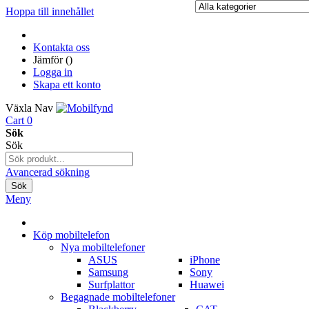
Hoppa till innehållet
Kontakta oss
Jämför (
)
Logga in
Skapa ett konto
Växla Nav
Cart
0
Sök
Sök
Avancerad sökning
Sök
Meny
Köp mobiltelefon
Nya mobiltelefoner
ASUS
iPhone
Samsung
Sony
Surfplattor
Huawei
Begagnade mobiltelefoner