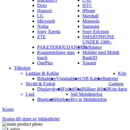
Blackberry
CAT
Doro
HTC
Huawei
iPhone
LG
Marshall
Microsoft
Motorola
Nokia
Samsung
Sony Xperia
Sony Ericsson
ZTE
SMARTPHONE
UNDER 1000:-
PAKETERBJUDANDEN
Surfplattor
Knapptelefoner utan
Mobiler med Mobilt
touch
BankID
OnePlus
Xiaomi
Tillbehör
Laddare & Kablar
Köp
Billaddare
Väggladdare
USB Kablar
Batterier
Skydd & Fodral
Gadgets
Displayskydd
Fodral
Skal
Hållare &Ställ
Köp dator
Ljud
Sälj Mobiltelefon
Bluetooth
Hörlurar
Byt in Mobiltelefon
Konto
Hoppa till slutet av bildgalleriet