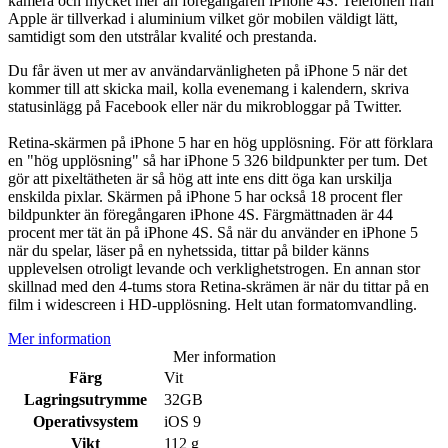
kamera och mycket mer än föregångaren iPhone 4S. Telefonen från
Apple är tillverkad i aluminium vilket gör mobilen väldigt lätt,
samtidigt som den utstrålar kvalité och prestanda.
Du får även ut mer av användarvänligheten på iPhone 5 när det
kommer till att skicka mail, kolla evenemang i kalendern, skriva
statusinlägg på Facebook eller när du mikrobloggar på Twitter.
Retina-skärmen på iPhone 5 har en hög upplösning. För att förklara
en "hög upplösning" så har iPhone 5 326 bildpunkter per tum. Det
gör att pixeltätheten är så hög att inte ens ditt öga kan urskilja
enskilda pixlar. Skärmen på iPhone 5 har också 18 procent fler
bildpunkter än föregångaren iPhone 4S. Färgmättnaden är 44
procent mer tät än på iPhone 4S. Så när du använder en iPhone 5
när du spelar, läser på en nyhetssida, tittar på bilder känns
upplevelsen otroligt levande och verklighetstrogen. En annan stor
skillnad med den 4-tums stora Retina-skrämen är när du tittar på en
film i widescreen i HD-upplösning. Helt utan formatomvandling.
Mer information
Mer information
Färg
Vit
Lagringsutrymme
32GB
Operativsystem
iOS 9
Vikt
112 g