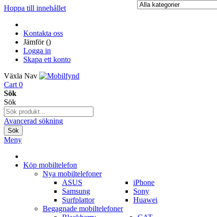
Hoppa till innehållet
Kontakta oss
Jämför (
)
Logga in
Skapa ett konto
Växla Nav
Cart
0
Sök
Sök
Avancerad sökning
Sök
Meny
Köp mobiltelefon
Nya mobiltelefoner
ASUS
iPhone
Samsung
Sony
Surfplattor
Huawei
Begagnade mobiltelefoner