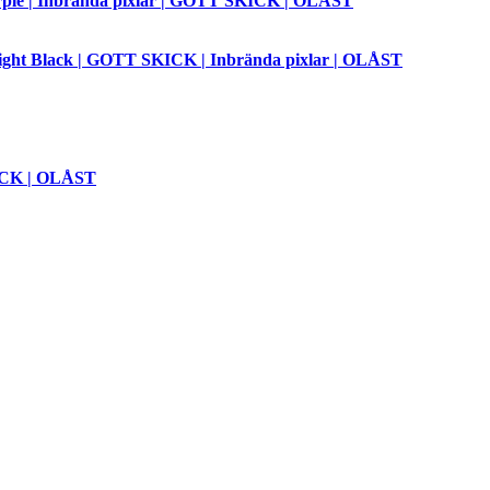
le | Inbrända pixlar | GOTT SKICK | OLÅST
t Black | GOTT SKICK | Inbrända pixlar | OLÅST
ICK | OLÅST