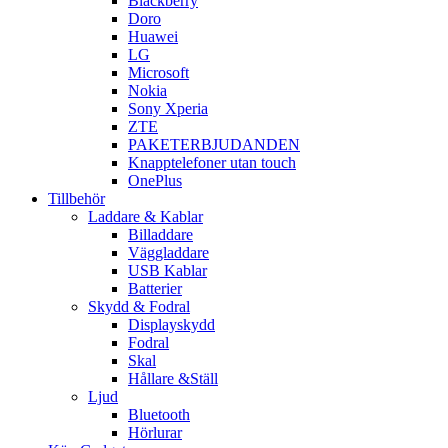
Blackberry
Doro
Huawei
LG
Microsoft
Nokia
Sony Xperia
ZTE
PAKETERBJUDANDEN
Knapptelefoner utan touch
OnePlus
Tillbehör
Laddare & Kablar
Billaddare
Väggladdare
USB Kablar
Batterier
Skydd & Fodral
Displayskydd
Fodral
Skal
Hållare &Ställ
Ljud
Bluetooth
Hörlurar