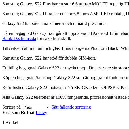
Samsung Galaxy S22 Plus har en stor 6.6 tums AMOLED reptålig H
Samsung Galaxy S22 Ultra har en stor 6.8 tums AMOLED reptålig 
Galaxy S22 har suveräna kameror och utmärkt prestanda.
Då en begagnad Galaxy S22 går att uppdatera till Android 12 innebär 
BankID:s hemsida
för säkerhets skull.
Tillverkad i aluminium och glas, finns i färgerna Phantom Black, Wh
Samsung Galaxy S22 har stöd för dubbla SIM-kort.
En billig begagnad Galaxy S22 är mycket populär tack vare sin stora 
Köp en begagnad Samsung Galaxy S22 som är noggrannt funktionstesta
Refurbished Galaxy S22 motsvarar NYSKICK eller TOPPSKICK enli
Alla Galaxy S22 telefoner är 100% fungerande, professionelt testade oc
Sortera på
Sätt fallande sortering
Visa som
Rutnät
Listvy
1
Artikel